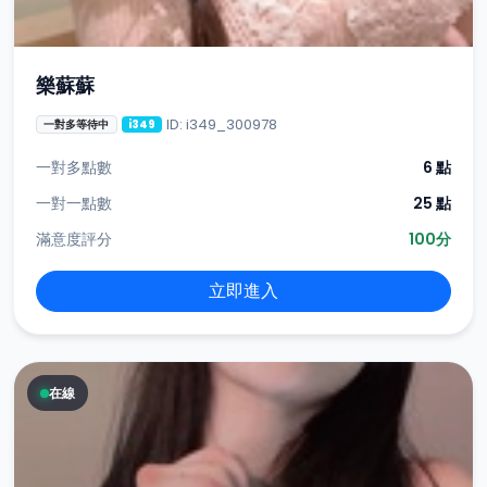
樂蘇蘇
ID: i349_300978
一對多等待中
i349
一對多點數
6 點
一對一點數
25 點
滿意度評分
100分
立即進入
在線