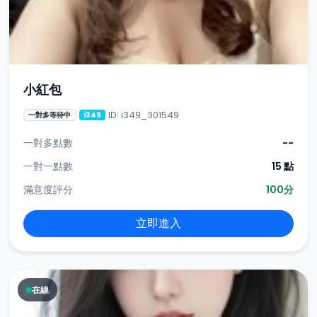
小紅包
ID: i349_301549
一對多等待中
i349
一對多點數
--
一對一點數
15 點
滿意度評分
100分
立即進入
在線