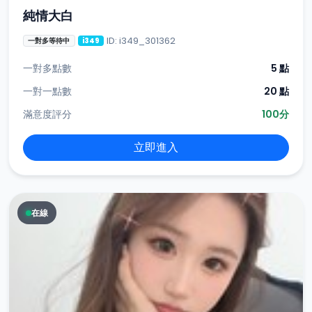
純情大白
ID: i349_301362
一對多等待中
i349
一對多點數
5 點
一對一點數
20 點
滿意度評分
100分
立即進入
在線