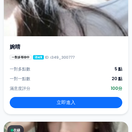
婉晴
ID: i349_300777
一對多等待中
i349
一對多點數
5 點
一對一點數
20 點
滿意度評分
100分
立即進入
在線