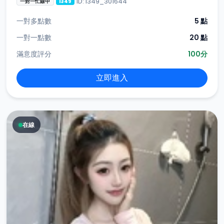
ID: i349_301644
一對一忙線中
i349
一對多點數
5 點
一對一點數
20 點
滿意度評分
100分
立即進入
在線