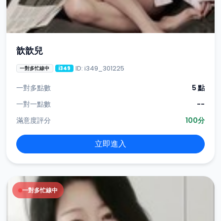
歆歆兒
ID: i349_301225
一對多忙線中
i349
一對多點數
5 點
一對一點數
--
滿意度評分
100分
立即進入
一對多忙線中