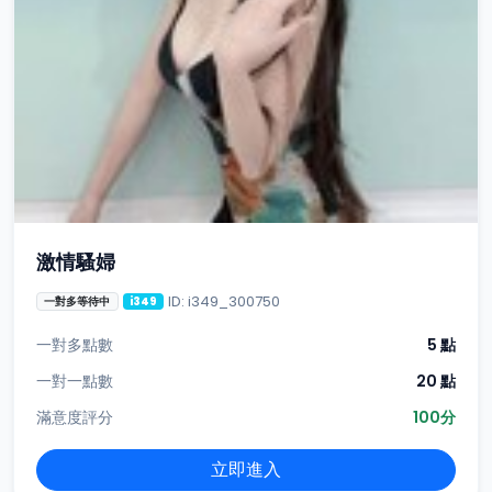
激情騷婦
ID: i349_300750
一對多等待中
i349
一對多點數
5 點
一對一點數
20 點
滿意度評分
100分
立即進入