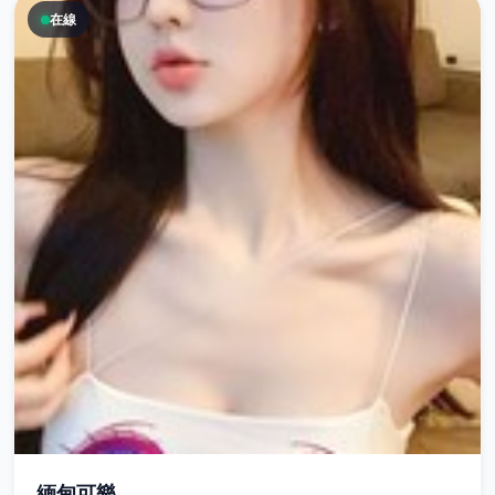
在線
緬甸可樂