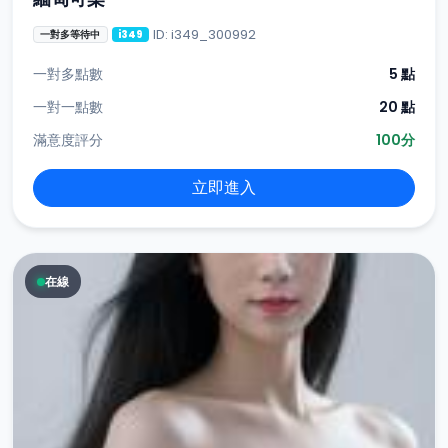
ID: i349_300992
一對多等待中
i349
一對多點數
5 點
一對一點數
20 點
滿意度評分
100分
立即進入
在線