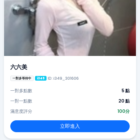
六六美
ID: i349_301606
一對多等待中
i349
一對多點數
5 點
一對一點數
20 點
滿意度評分
100分
立即進入