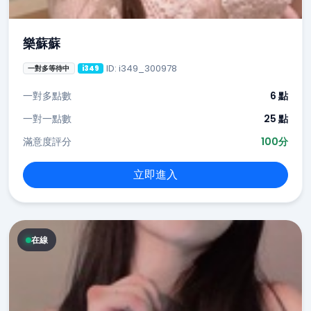
樂蘇蘇
ID: i349_300978
一對多等待中
i349
一對多點數
6 點
一對一點數
25 點
滿意度評分
100分
立即進入
在線