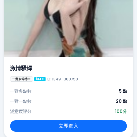
激情騷婦
ID: i349_300750
一對多等待中
i349
一對多點數
5 點
一對一點數
20 點
滿意度評分
100分
立即進入