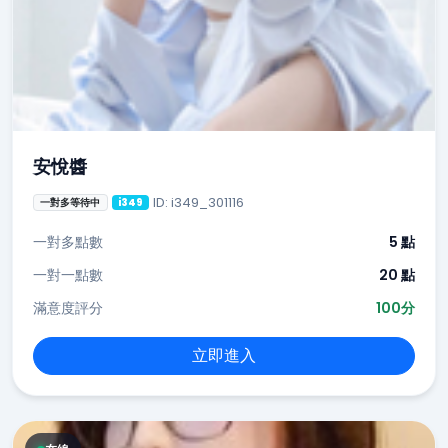
安悅醬
ID: i349_301116
一對多等待中
i349
一對多點數
5 點
一對一點數
20 點
滿意度評分
100分
立即進入