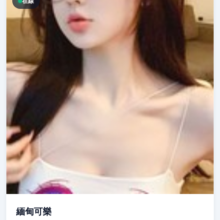
在線
緬甸可樂