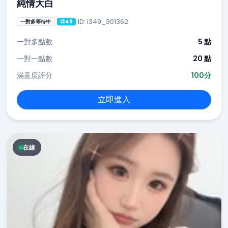
純情大白
ID: i349_301362
一對多等待中
i349
一對多點數
5 點
一對一點數
20 點
滿意度評分
100分
立即進入
在線