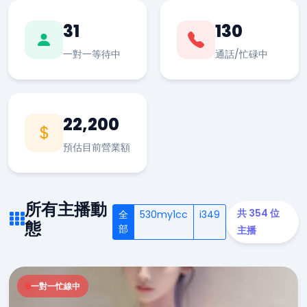
31
130
一對一等待中
通話/忙碌中
22,200
預估目前營業額
所有主播動
共 354 位
全
530my1cc
i349
態
部
主播
一對一忙線中