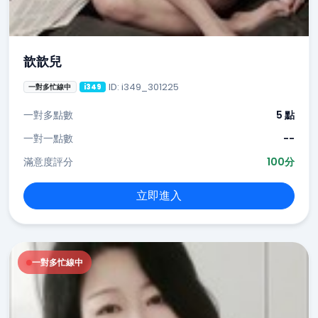
歆歆兒
ID: i349_301225
一對多忙線中
i349
一對多點數
5 點
一對一點數
--
滿意度評分
100分
立即進入
一對多忙線中