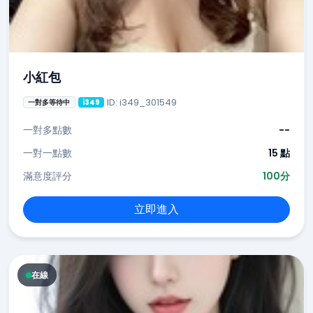
小紅包
ID: i349_301549
一對多等待中
i349
一對多點數
--
一對一點數
15 點
滿意度評分
100分
立即進入
在線