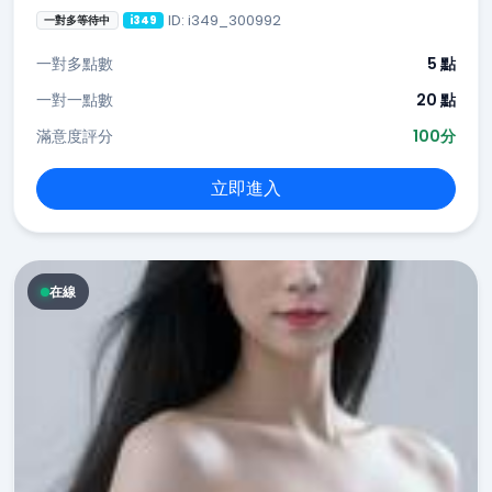
ID: i349_300992
一對多等待中
i349
一對多點數
5 點
一對一點數
20 點
滿意度評分
100分
立即進入
在線