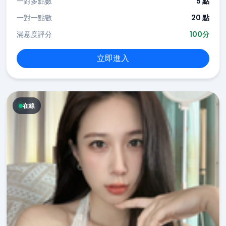
一對多點數
5 點
一對一點數
20 點
滿意度評分
100分
立即進入
在線