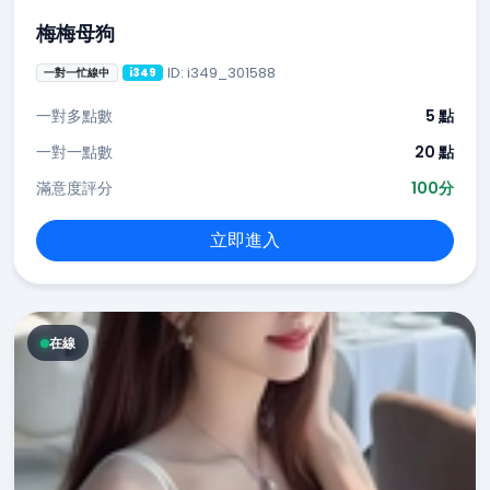
梅梅母狗
ID: i349_301588
一對一忙線中
i349
一對多點數
5 點
一對一點數
20 點
滿意度評分
100分
立即進入
在線