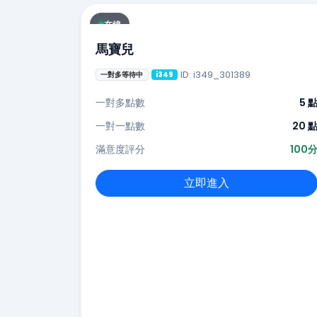
在線
馬寶兒
ID: i349_301389
一對多等待中
i349
一對多點數
5 
一對一點數
20 
滿意度評分
100
立即進入