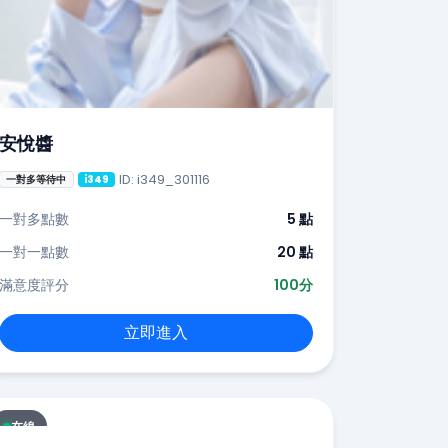
安悅醬
ID: i349_301116
一對多等待中
i349
一對多點數
5 點
一對一點數
20 點
滿意度評分
100分
立即進入
在線