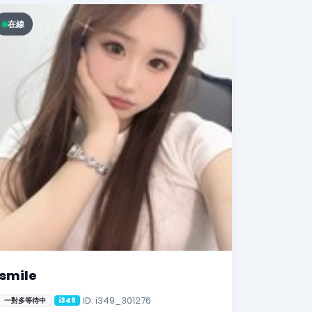
在線
smile
ID: i349_301276
一對多等待中
i349