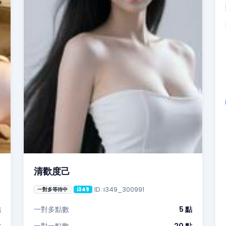
清歡度己
ID: i349_300991
一對多等待中
i349
點
一對多點數
5 點