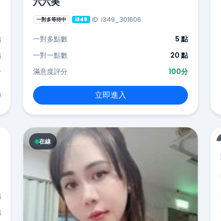
六六美
ID: i349_301606
一對多等待中
i349
點
一對多點數
5 點
點
一對一點數
20 點
分
滿意度評分
100分
立即進入
在線
點
點