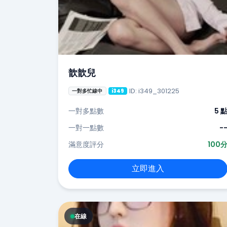
歆歆兒
ID: i349_301225
一對多忙線中
i349
一對多點數
5 
一對一點數
-
滿意度評分
100
立即進入
在線