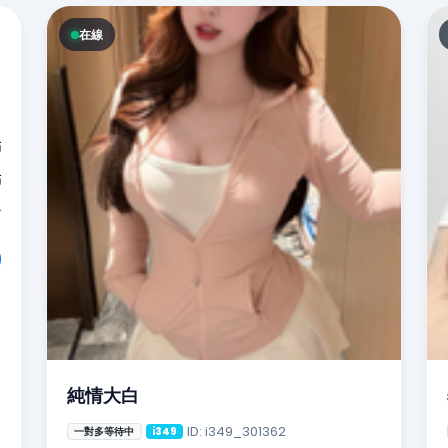
在線
點
點
分
純情大白
ID: i349_301362
一對多等待中
i349