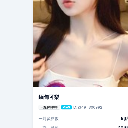
緬甸可樂
ID: i349_300992
一對多等待中
i349
一對多點數
5 