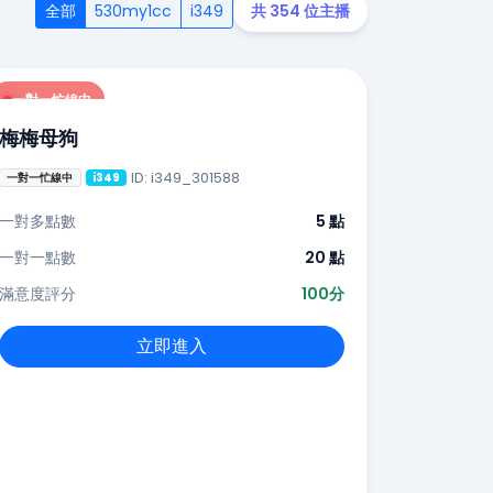
全部
530my1cc
i349
共 354 位主播
一對一忙線中
梅梅母狗
ID: i349_301588
一對一忙線中
i349
一對多點數
5 點
一對一點數
20 點
滿意度評分
100分
立即進入