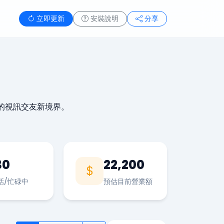
立即更新
安裝說明
分享
的視訊交友新境界。
30
22,200
話/忙碌中
預估目前營業額