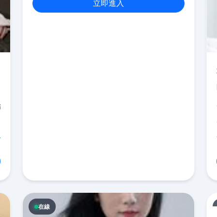
立即進入
點
-
分
在線