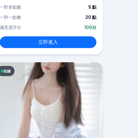
一對多點數
5 點
一對一點數
20 點
滿意度評分
100分
立即進入
在線