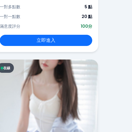
一對多點數
5 點
一對一點數
20 點
滿意度評分
100分
立即進入
在線