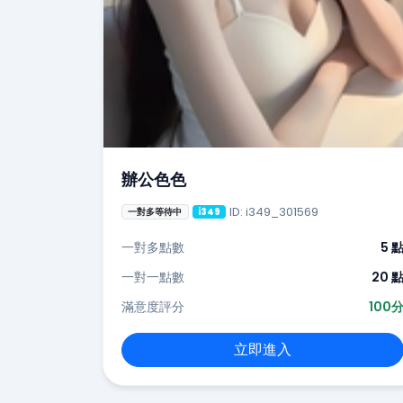
辦公色色
ID: i349_301569
一對多等待中
i349
一對多點數
5 
一對一點數
20 
滿意度評分
100
立即進入