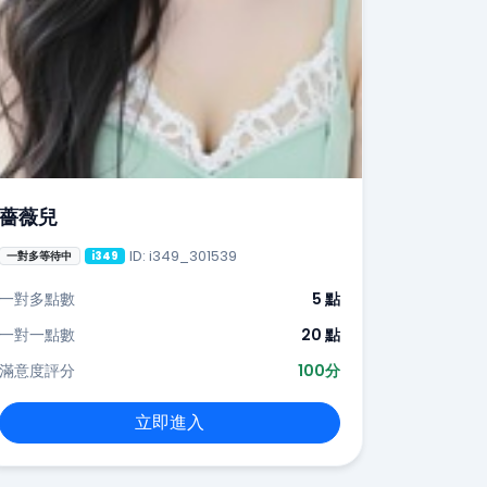
薔薇兒
ID: i349_301539
一對多等待中
i349
一對多點數
5 點
一對一點數
20 點
滿意度評分
100分
立即進入