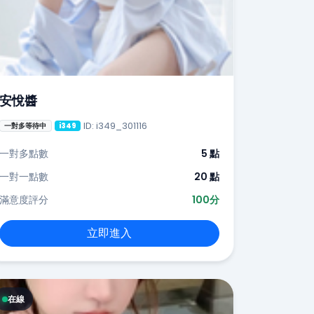
安悅醬
ID: i349_301116
一對多等待中
i349
一對多點數
5 點
一對一點數
20 點
滿意度評分
100分
立即進入
在線