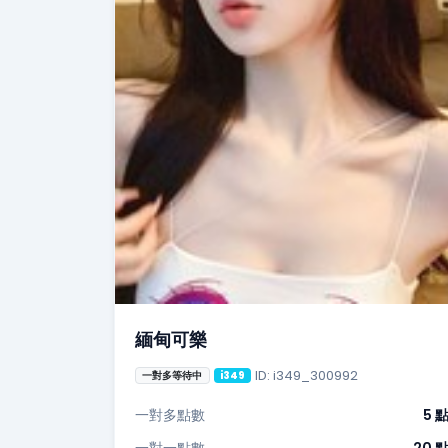
緬甸可樂
ID: i349_300992
一對多等待中
i349
一對多點數
5 