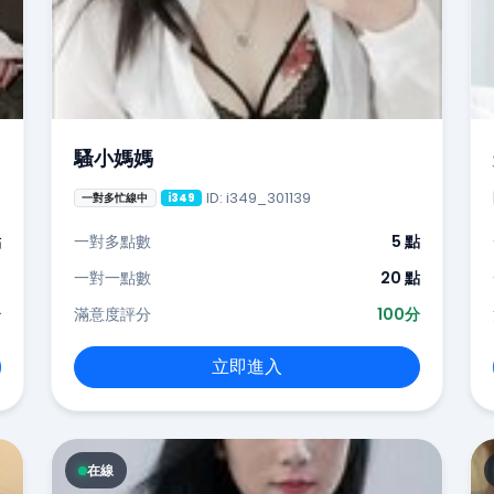
騷小媽媽
ID: i349_301139
一對多忙線中
i349
點
一對多點數
5 點
-
一對一點數
20 點
分
滿意度評分
100分
立即進入
在線