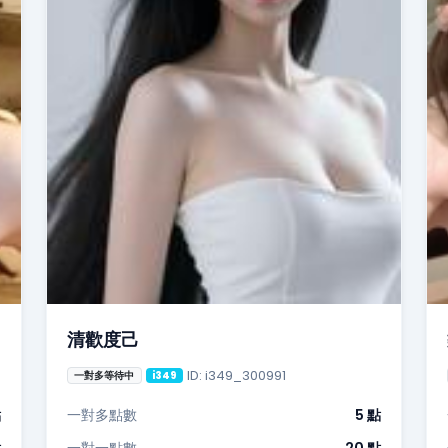
清歡度己
ID: i349_300991
一對多等待中
i349
點
一對多點數
5 點