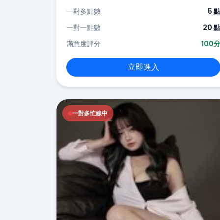
一對多點數
5 
一對一點數
20 
滿意度評分
100
立即進入
一對多忙線中