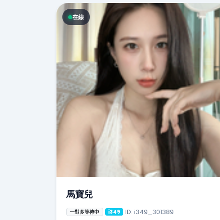
在線
馬寶兒
ID: i349_301389
一對多等待中
i349