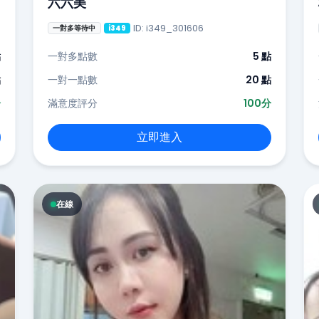
六六美
ID: i349_301606
一對多等待中
i349
點
一對多點數
5 點
點
一對一點數
20 點
分
滿意度評分
100分
立即進入
在線