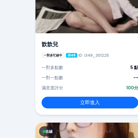
歆歆兒
ID: i349_301225
一對多忙線中
i349
一對多點數
5 
一對一點數
-
滿意度評分
100
立即進入
在線