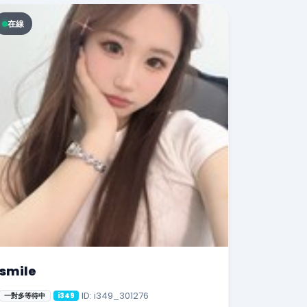
在線
smile
ID: i349_301276
一對多等待中
i349