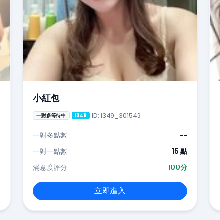
小紅包
ID: i349_301549
一對多等待中
i349
點
一對多點數
--
點
一對一點數
15 點
分
滿意度評分
100分
立即進入