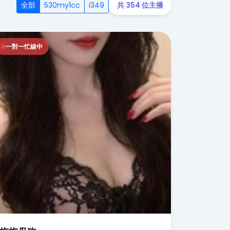
全部
530my1cc
i349
共 354 位主播
一對一忙線中