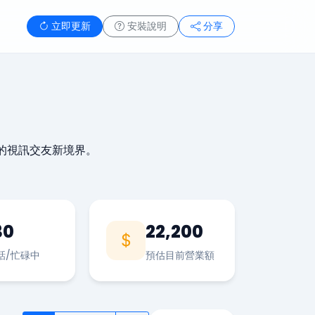
立即更新
安裝說明
分享
的視訊交友新境界。
30
22,200
話/忙碌中
預估目前營業額