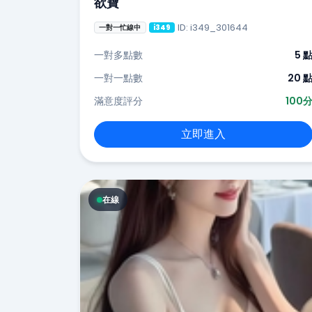
欲寶
ID: i349_301644
一對一忙線中
i349
一對多點數
5 
一對一點數
20 
滿意度評分
100
立即進入
在線