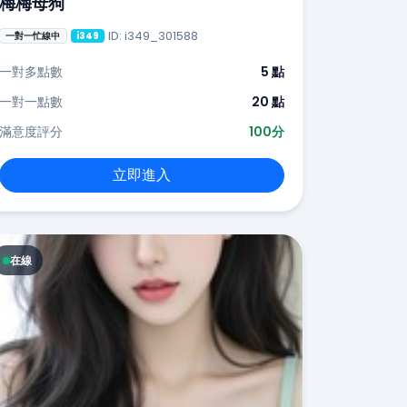
梅梅母狗
ID: i349_301588
一對一忙線中
i349
一對多點數
5 點
一對一點數
20 點
滿意度評分
100分
立即進入
在線