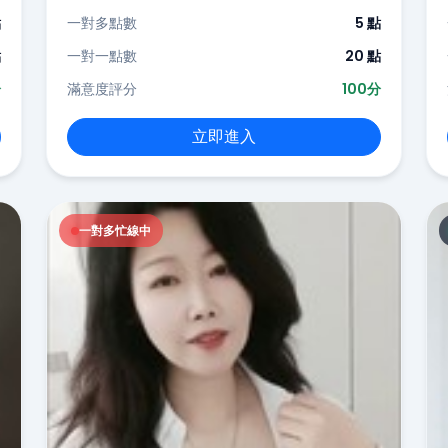
點
一對多點數
5 點
點
一對一點數
20 點
分
滿意度評分
100分
立即進入
一對多忙線中