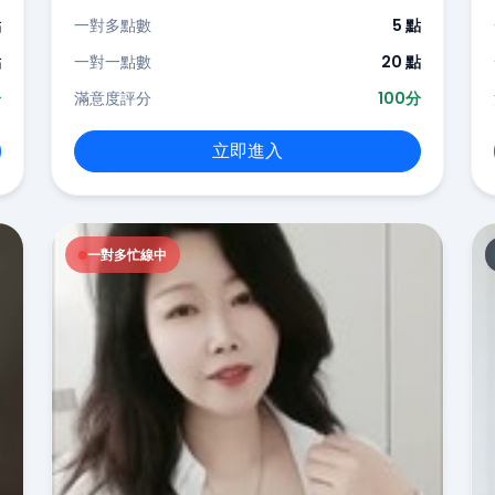
點
一對多點數
5 點
點
一對一點數
20 點
分
滿意度評分
100分
立即進入
一對多忙線中