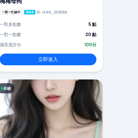
梅梅母狗
ID: i349_301588
一對一忙線中
i349
一對多點數
5 點
一對一點數
20 點
滿意度評分
100分
立即進入
在線