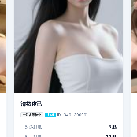
清歡度己
ID: i349_300991
一對多等待中
i349
點
一對多點數
5 點