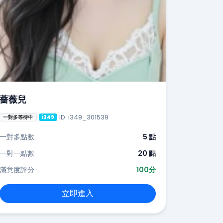
薔薇兒
ID: i349_301539
一對多等待中
i349
一對多點數
5 點
一對一點數
20 點
滿意度評分
100分
立即進入