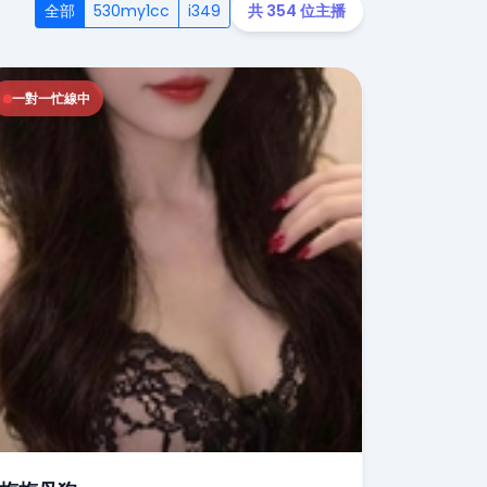
全部
530my1cc
i349
共 354 位主播
一對一忙線中