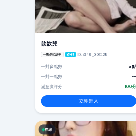
歆歆兒
ID: i349_301225
一對多忙線中
i349
一對多點數
5 
一對一點數
-
滿意度評分
100
立即進入
在線