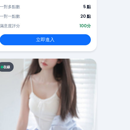
一對多點數
5 點
一對一點數
20 點
滿意度評分
100分
立即進入
在線