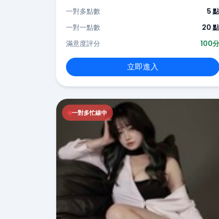
一對多點數
5 
一對一點數
20 
滿意度評分
100
立即進入
一對多忙線中