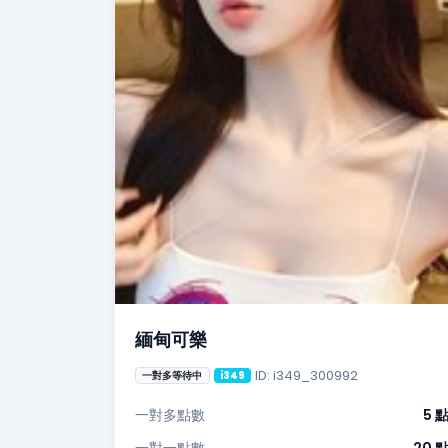
緬甸可樂
ID: i349_300992
一對多等待中
i349
一對多點數
5 