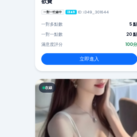
欲寶
ID: i349_301644
一對一忙線中
i349
一對多點數
5 
一對一點數
20 
滿意度評分
100
立即進入
在線