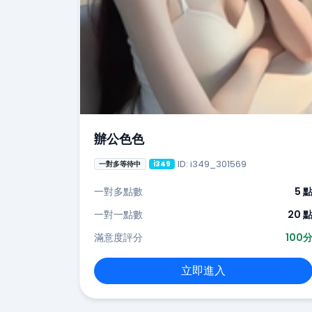
辦公色色
ID: i349_301569
一對多等待中
i349
一對多點數
5 
一對一點數
20 
滿意度評分
100
立即進入