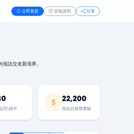
立即更新
安裝說明
分享
的視訊交友新境界。
30
22,200
話/忙碌中
預估目前營業額