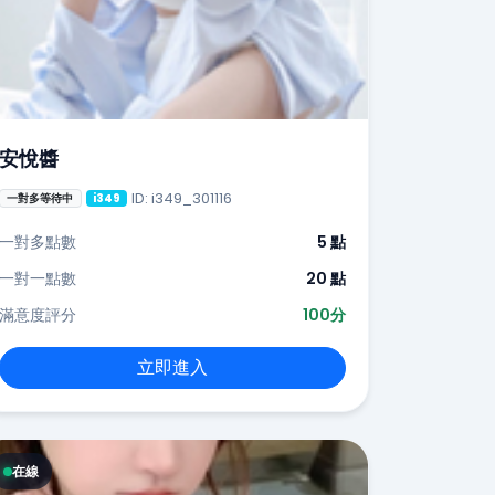
安悅醬
ID: i349_301116
一對多等待中
i349
一對多點數
5 點
一對一點數
20 點
滿意度評分
100分
立即進入
在線