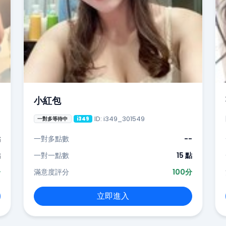
小紅包
ID: i349_301549
一對多等待中
i349
點
一對多點數
--
點
一對一點數
15 點
分
滿意度評分
100分
立即進入