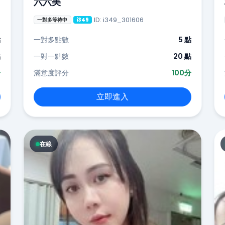
六六美
ID: i349_301606
一對多等待中
i349
點
一對多點數
5 點
點
一對一點數
20 點
分
滿意度評分
100分
立即進入
在線