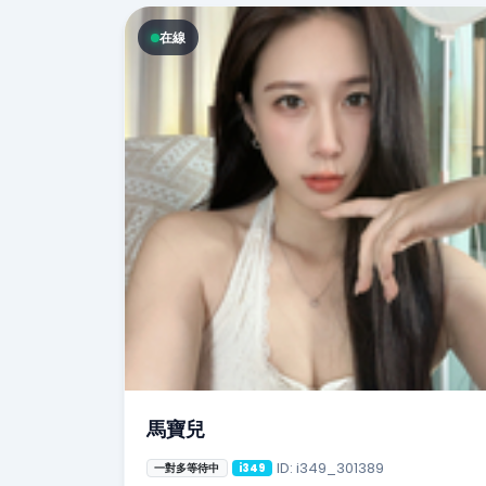
在線
馬寶兒
ID: i349_301389
一對多等待中
i349