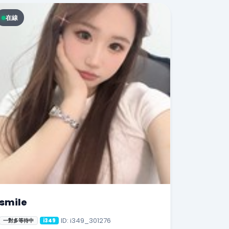
在線
smile
ID: i349_301276
一對多等待中
i349