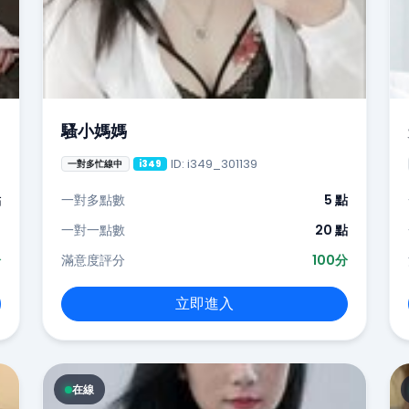
騷小媽媽
ID: i349_301139
一對多忙線中
i349
點
一對多點數
5 點
-
一對一點數
20 點
分
滿意度評分
100分
立即進入
在線