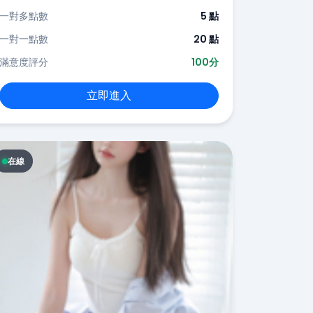
一對多點數
5 點
一對一點數
20 點
滿意度評分
100分
立即進入
在線