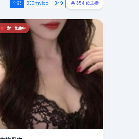
全部
530my1cc
i349
共 354 位主播
一對一忙線中