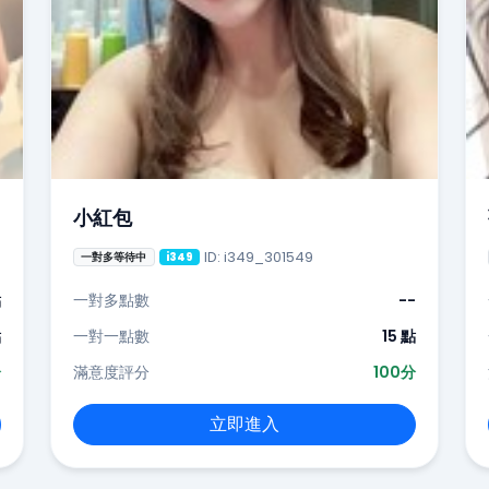
小紅包
ID: i349_301549
一對多等待中
i349
點
一對多點數
--
點
一對一點數
15 點
分
滿意度評分
100分
立即進入