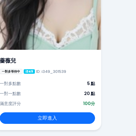
薔薇兒
ID: i349_301539
一對多等待中
i349
一對多點數
5 點
一對一點數
20 點
滿意度評分
100分
立即進入