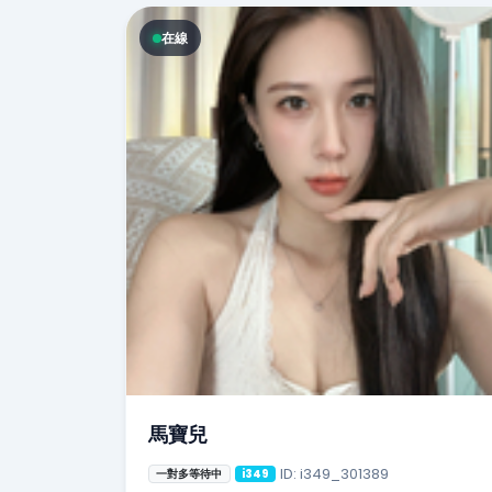
在線
馬寶兒
ID: i349_301389
一對多等待中
i349