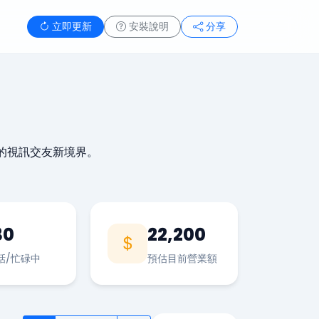
立即更新
安裝說明
分享
的視訊交友新境界。
30
22,200
話/忙碌中
預估目前營業額