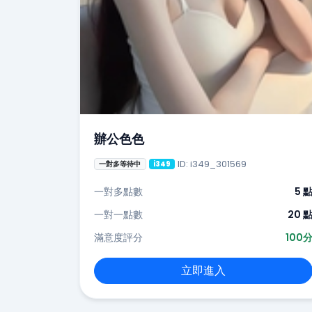
辦公色色
ID: i349_301569
一對多等待中
i349
一對多點數
5 
一對一點數
20 
滿意度評分
100
立即進入