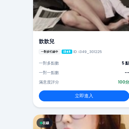
歆歆兒
ID: i349_301225
一對多忙線中
i349
一對多點數
5 
一對一點數
-
滿意度評分
100
立即進入
在線