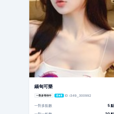
緬甸可樂
ID: i349_300992
一對多等待中
i349
一對多點數
5 