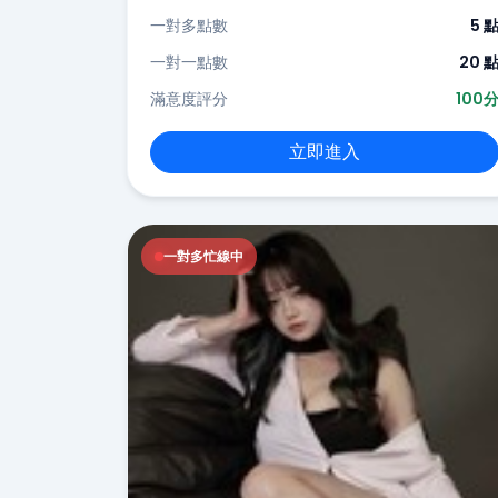
一對多點數
5 
一對一點數
20 
滿意度評分
100
立即進入
一對多忙線中