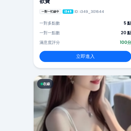
欲寶
ID: i349_301644
一對一忙線中
i349
一對多點數
5 
一對一點數
20 
滿意度評分
100
立即進入
在線