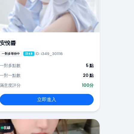
安悅醬
ID: i349_301116
一對多等待中
i349
一對多點數
5 點
一對一點數
20 點
滿意度評分
100分
立即進入
在線