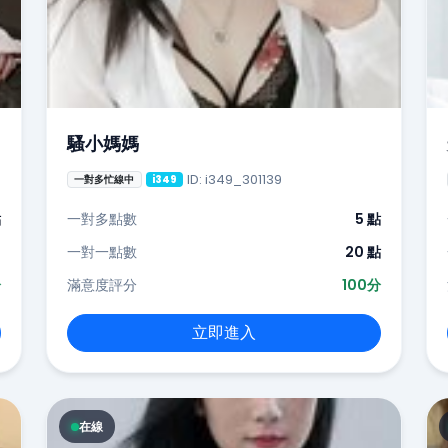
騷小媽媽
ID: i349_301139
一對多忙線中
i349
點
一對多點數
5 點
-
一對一點數
20 點
分
滿意度評分
100分
立即進入
在線