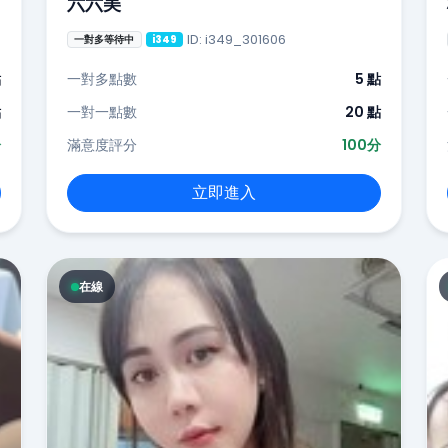
六六美
ID: i349_301606
一對多等待中
i349
點
一對多點數
5 點
點
一對一點數
20 點
分
滿意度評分
100分
立即進入
在線