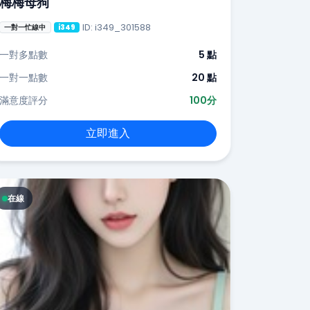
梅梅母狗
ID: i349_301588
一對一忙線中
i349
一對多點數
5 點
一對一點數
20 點
滿意度評分
100分
立即進入
在線