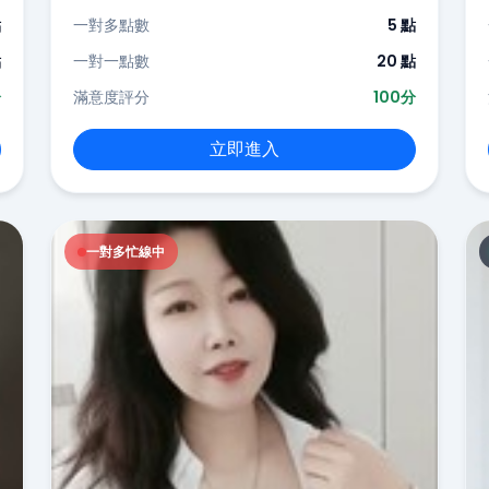
點
一對多點數
5 點
點
一對一點數
20 點
分
滿意度評分
100分
立即進入
一對多忙線中