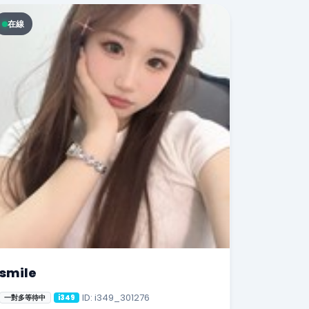
在線
smile
ID: i349_301276
一對多等待中
i349