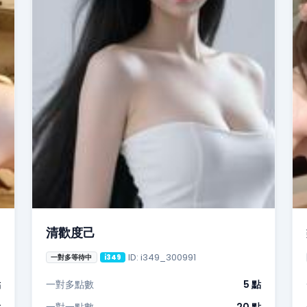
清歡度己
ID: i349_300991
一對多等待中
i349
點
一對多點數
5 點