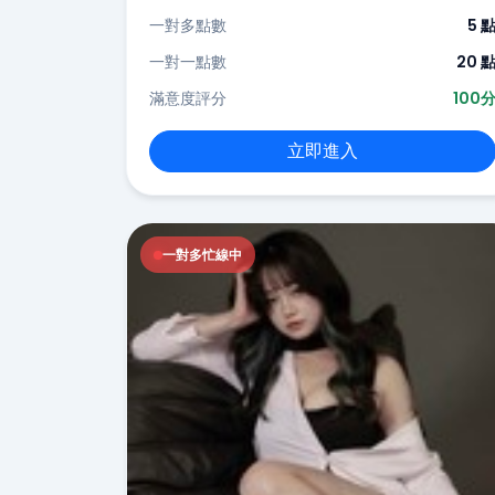
一對多點數
5 
一對一點數
20 
滿意度評分
100
立即進入
一對多忙線中