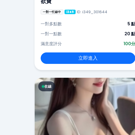
欲寶
ID: i349_301644
一對一忙線中
i349
一對多點數
5 
一對一點數
20 
滿意度評分
100
立即進入
在線