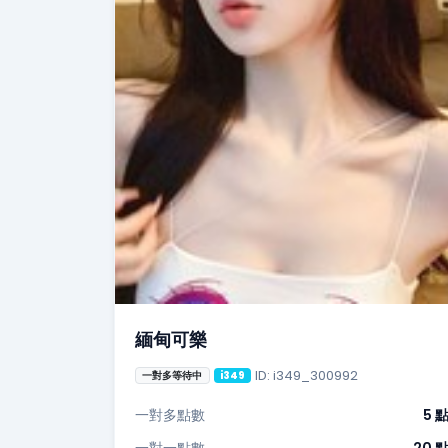
緬甸可樂
ID: i349_300992
一對多等待中
i349
一對多點數
5 