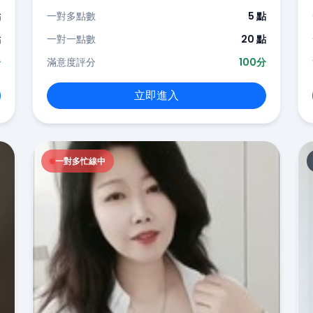
點
一對多點數
5 點
點
一對一點數
20 點
分
滿意度評分
100分
立即進入
一對多忙線中