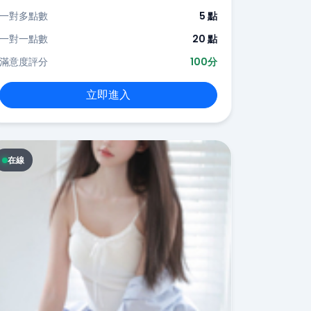
一對多點數
5 點
一對一點數
20 點
滿意度評分
100分
立即進入
在線