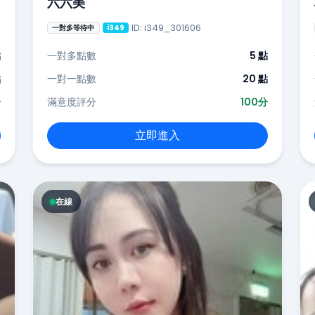
六六美
ID: i349_301606
一對多等待中
i349
點
一對多點數
5 點
點
一對一點數
20 點
分
滿意度評分
100分
立即進入
在線