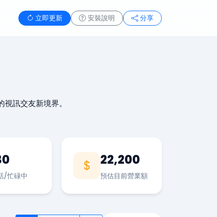
立即更新
安裝說明
分享
的視訊交友新境界。
30
22,200
話/忙碌中
預估目前營業額