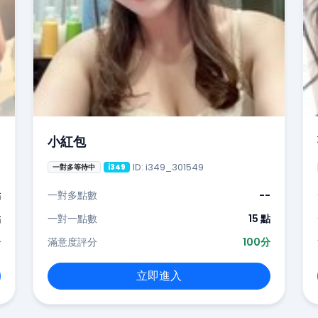
小紅包
ID: i349_301549
一對多等待中
i349
點
一對多點數
--
點
一對一點數
15 點
分
滿意度評分
100分
立即進入