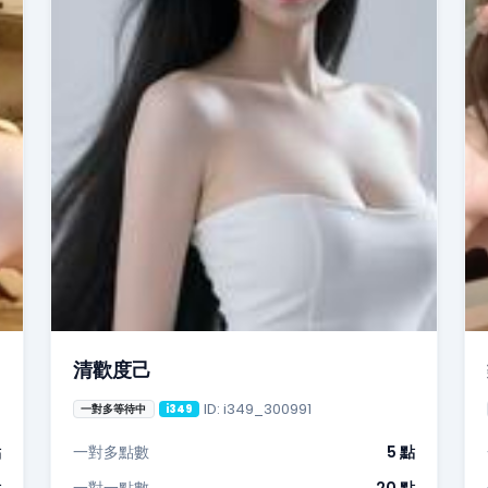
清歡度己
ID: i349_300991
一對多等待中
i349
點
一對多點數
5 點