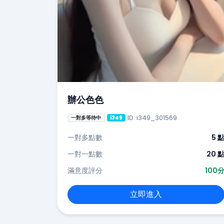
辦公色色
ID: i349_301569
一對多等待中
i349
一對多點數
5 
一對一點數
20 
滿意度評分
100
立即進入