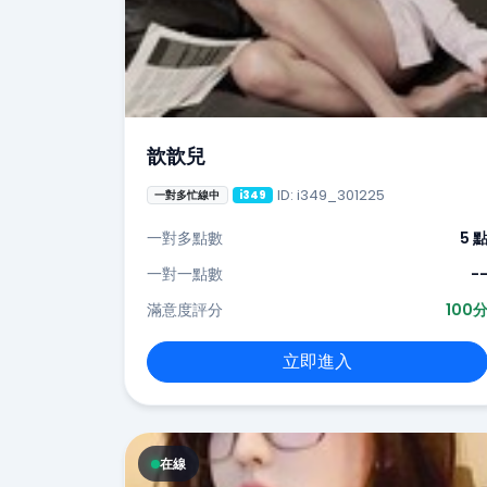
歆歆兒
ID: i349_301225
一對多忙線中
i349
一對多點數
5 
一對一點數
-
滿意度評分
100
立即進入
在線