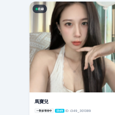
在線
馬寶兒
ID: i349_301389
一對多等待中
i349