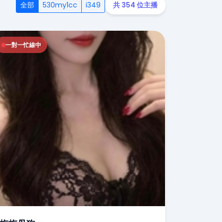
全部
530my1cc
i349
共 354 位主播
一對一忙線中