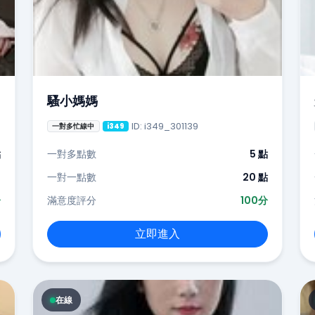
騷小媽媽
ID: i349_301139
一對多忙線中
i349
點
一對多點數
5 點
-
一對一點數
20 點
分
滿意度評分
100分
立即進入
在線