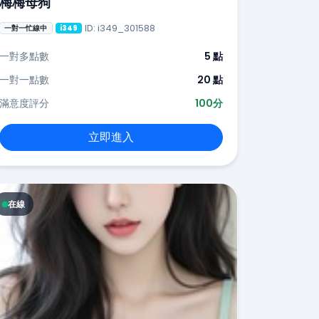
梅梅母狗
ID: i349_301588
一對一忙線中
i349
一對多點數
5 點
一對一點數
20 點
滿意度評分
100分
立即進入
在線