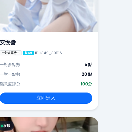
安悅醬
ID: i349_301116
一對多等待中
i349
一對多點數
5 點
一對一點數
20 點
滿意度評分
100分
立即進入
在線