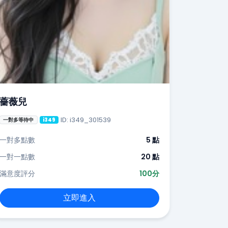
薔薇兒
ID: i349_301539
一對多等待中
i349
一對多點數
5 點
一對一點數
20 點
滿意度評分
100分
立即進入