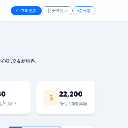
立即更新
安裝說明
分享
的視訊交友新境界。
30
22,200
話/忙碌中
預估目前營業額