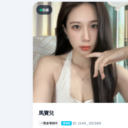
在線
馬寶兒
ID: i349_301389
一對多等待中
i349