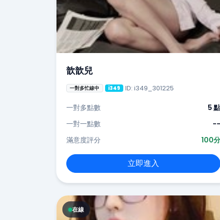
歆歆兒
ID: i349_301225
一對多忙線中
i349
一對多點數
5 
一對一點數
-
滿意度評分
100
立即進入
在線