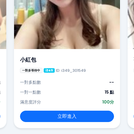
小紅包
ID: i349_301549
一對多等待中
i349
點
一對多點數
--
點
一對一點數
15 點
分
滿意度評分
100分
立即進入