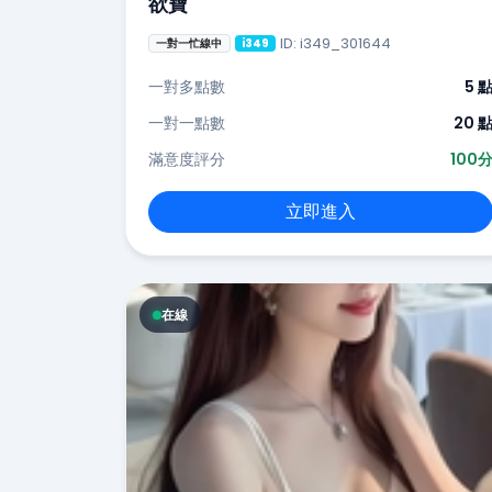
欲寶
ID: i349_301644
一對一忙線中
i349
一對多點數
5 
一對一點數
20 
滿意度評分
100
立即進入
在線