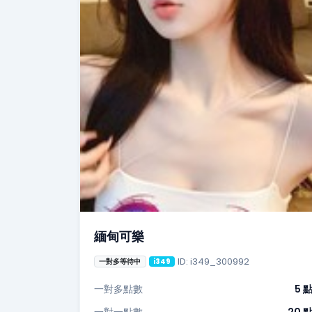
緬甸可樂
ID: i349_300992
一對多等待中
i349
一對多點數
5 