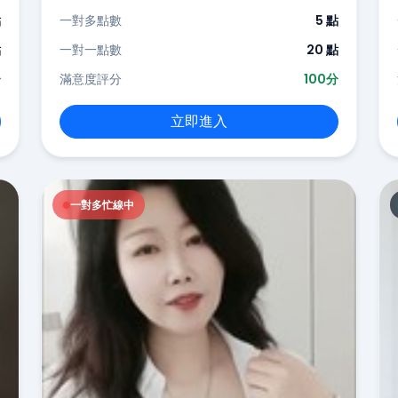
點
一對多點數
5 點
點
一對一點數
20 點
分
滿意度評分
100分
立即進入
一對多忙線中