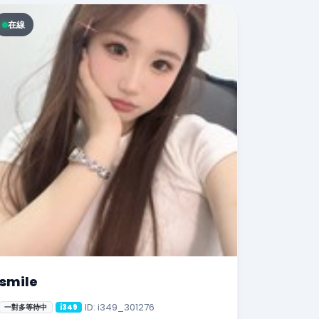
在線
smile
ID: i349_301276
一對多等待中
i349