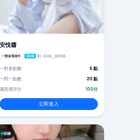
安悅醬
ID: i349_301116
一對多等待中
i349
一對多點數
5 點
一對一點數
20 點
滿意度評分
100分
立即進入
在線