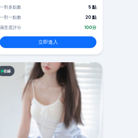
一對多點數
5 點
一對一點數
20 點
滿意度評分
100分
立即進入
在線