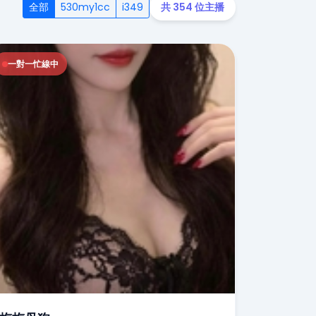
全部
530my1cc
i349
共 354 位主播
一對一忙線中