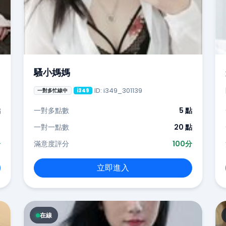
騷小媽媽
ID: i349_301139
一對多忙線中
i349
點
一對多點數
5 點
-
一對一點數
20 點
分
滿意度評分
100分
立即進入
在線