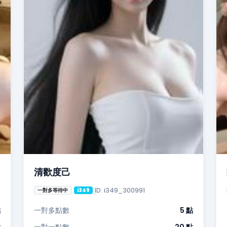
清歡度己
ID: i349_300991
一對多等待中
i349
點
一對多點數
5 點