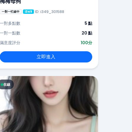
梅梅母狗
ID: i349_301588
一對一忙線中
i349
一對多點數
5 點
一對一點數
20 點
滿意度評分
100分
立即進入
在線