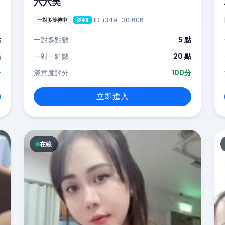
六六美
ID: i349_301606
一對多等待中
i349
點
一對多點數
5 點
點
一對一點數
20 點
分
滿意度評分
100分
立即進入
在線