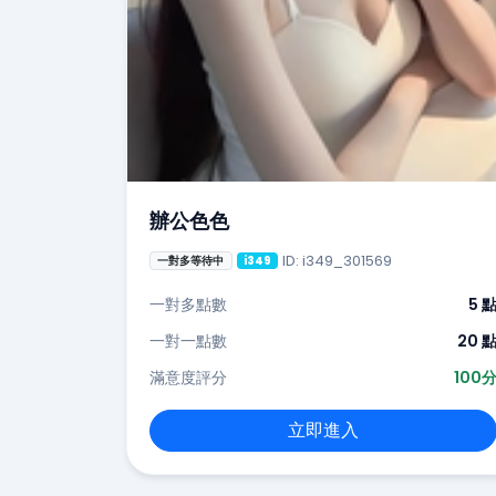
辦公色色
ID: i349_301569
一對多等待中
i349
一對多點數
5 
一對一點數
20 
滿意度評分
100
立即進入