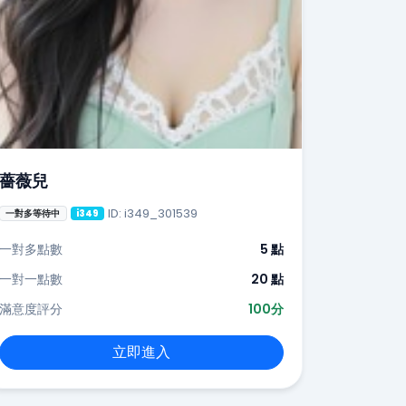
薔薇兒
ID: i349_301539
一對多等待中
i349
一對多點數
5 點
一對一點數
20 點
滿意度評分
100分
立即進入