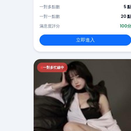
一對多點數
5 
一對一點數
20 
滿意度評分
100
立即進入
一對多忙線中