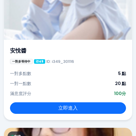
安悅醬
ID: i349_301116
一對多等待中
i349
一對多點數
5 點
一對一點數
20 點
滿意度評分
100分
立即進入