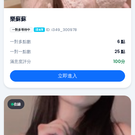
樂蘇蘇
ID: i349_300978
一對多等待中
i349
一對多點數
6 點
一對一點數
25 點
滿意度評分
100分
立即進入
在線