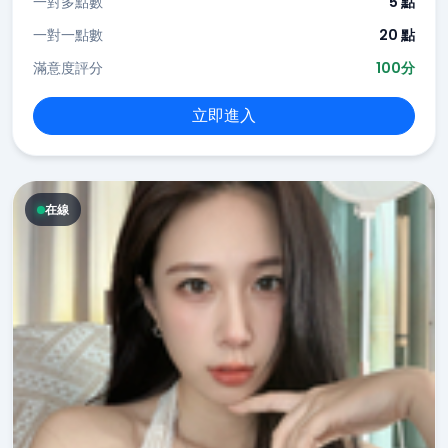
一對多點數
5 點
一對一點數
20 點
滿意度評分
100分
立即進入
在線