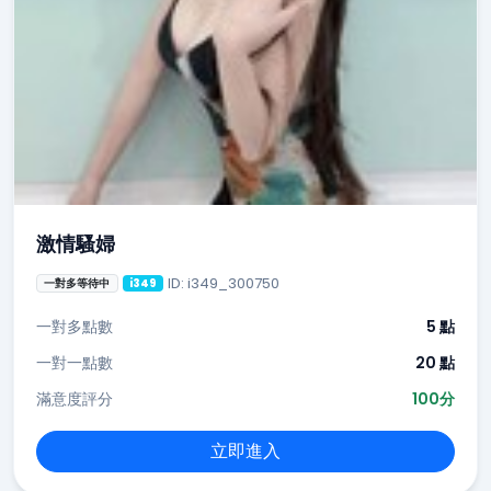
激情騷婦
ID: i349_300750
一對多等待中
i349
一對多點數
5 點
一對一點數
20 點
滿意度評分
100分
立即進入