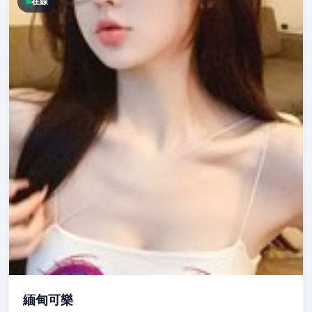
在線
緬甸可樂