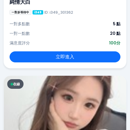
純情大白
ID: i349_301362
一對多等待中
i349
一對多點數
5 點
一對一點數
20 點
滿意度評分
100分
立即進入
在線