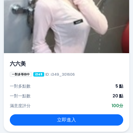
六六美
ID: i349_301606
一對多等待中
i349
一對多點數
5 點
一對一點數
20 點
滿意度評分
100分
立即進入