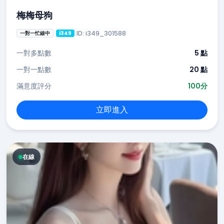
梅梅母狗
ID: i349_301588
一對一忙線中
i349
一對多點數
5 點
一對一點數
20 點
滿意度評分
100分
立即進入
在線