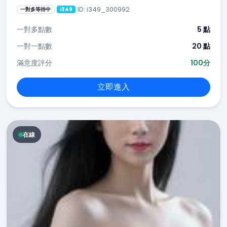
ID: i349_300992
一對多等待中
i349
一對多點數
5 點
一對一點數
20 點
滿意度評分
100分
立即進入
在線