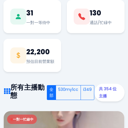
31
130
一對一等待中
通話/忙碌中
22,200
預估目前營業額
所有主播動
共 354 位
全
530my1cc
i349
態
部
主播
一對一忙線中