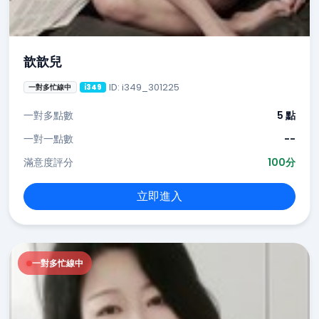
歆歆兒
ID: i349_301225
一對多忙線中
i349
一對多點數
5 點
一對一點數
--
滿意度評分
100分
立即進入
一對多忙線中