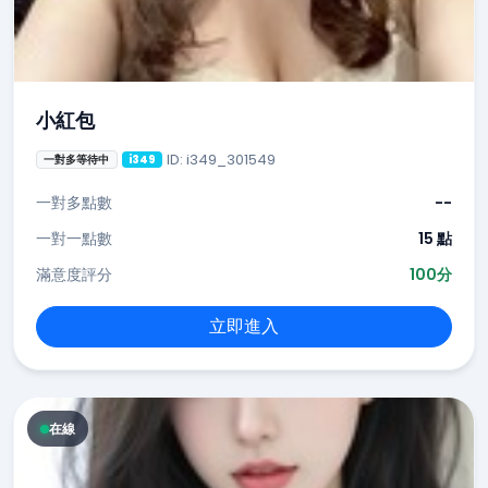
小紅包
ID: i349_301549
一對多等待中
i349
一對多點數
--
一對一點數
15 點
滿意度評分
100分
立即進入
在線