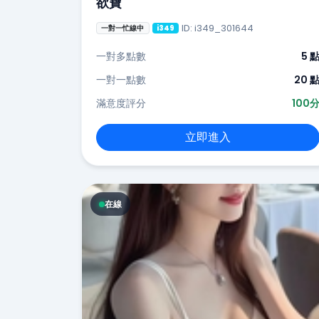
欲寶
ID: i349_301644
一對一忙線中
i349
一對多點數
5 
一對一點數
20 
滿意度評分
100
立即進入
在線