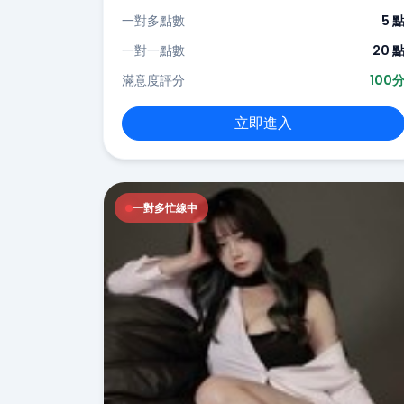
一對多點數
5 
一對一點數
20 
滿意度評分
100
立即進入
一對多忙線中