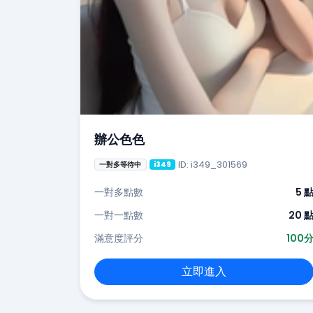
辦公色色
ID: i349_301569
一對多等待中
i349
一對多點數
5 
一對一點數
20 
滿意度評分
100
立即進入