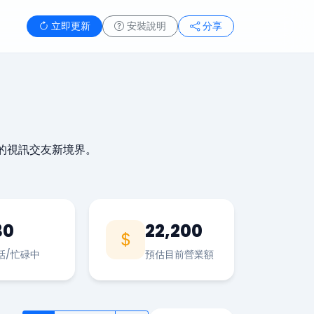
立即更新
安裝說明
分享
的視訊交友新境界。
30
22,200
話/忙碌中
預估目前營業額