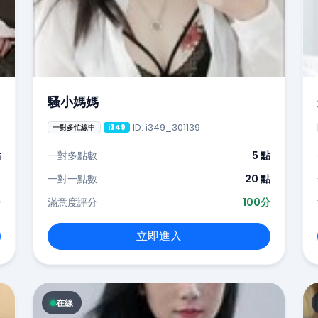
騷小媽媽
ID: i349_301139
一對多忙線中
i349
點
一對多點數
5 點
-
一對一點數
20 點
分
滿意度評分
100分
立即進入
在線