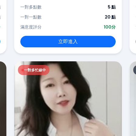
點
一對多點數
5 點
點
一對一點數
20 點
分
滿意度評分
100分
立即進入
一對多忙線中