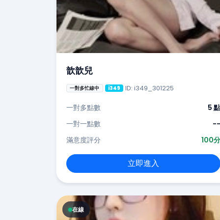
歆歆兒
ID: i349_301225
一對多忙線中
i349
一對多點數
5 
一對一點數
-
滿意度評分
100
立即進入
在線