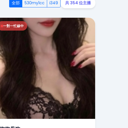
全部
530my1cc
i349
共 354 位主播
一對一忙線中