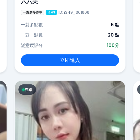
六六美
ID: i349_301606
一對多等待中
i349
點
一對多點數
5 點
點
一對一點數
20 點
分
滿意度評分
100分
立即進入
在線