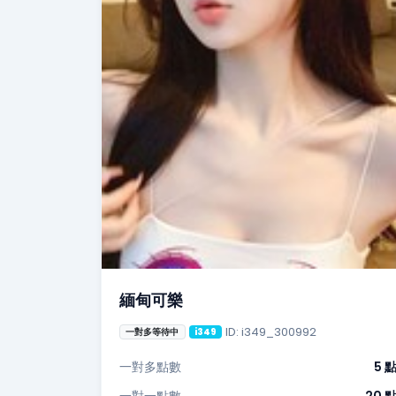
緬甸可樂
ID: i349_300992
一對多等待中
i349
一對多點數
5 