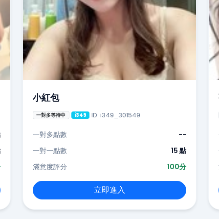
小紅包
ID: i349_301549
一對多等待中
i349
點
一對多點數
--
點
一對一點數
15 點
分
滿意度評分
100分
立即進入