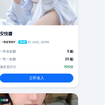
安悅醬
ID: i349_301116
一對多等待中
i349
一對多點數
5 點
一對一點數
20 點
滿意度評分
100分
立即進入
在線