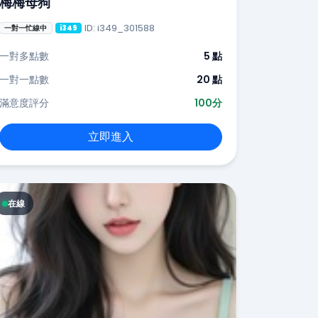
梅梅母狗
ID: i349_301588
一對一忙線中
i349
一對多點數
5 點
一對一點數
20 點
滿意度評分
100分
立即進入
在線