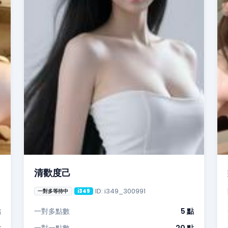
清歡度己
ID: i349_300991
一對多等待中
i349
點
一對多點數
5 點