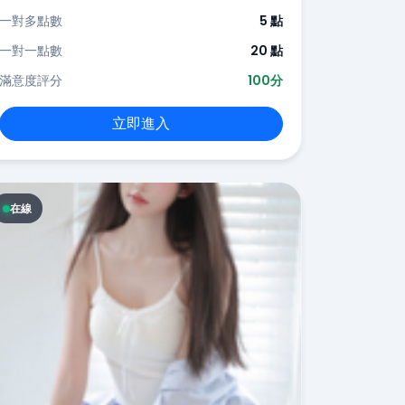
一對多點數
5 點
一對一點數
20 點
滿意度評分
100分
立即進入
在線