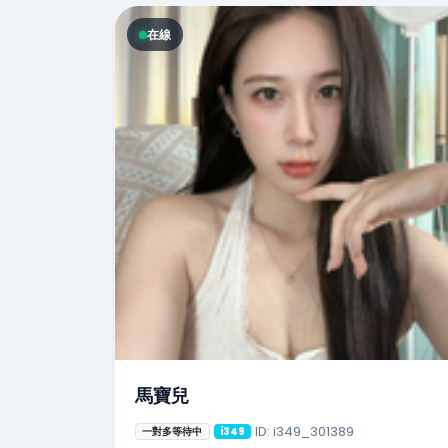
在線
馬寶兒
ID: i349_301389
一對多等待中
i349