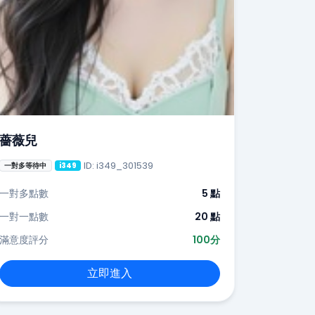
薔薇兒
ID: i349_301539
一對多等待中
i349
一對多點數
5 點
一對一點數
20 點
滿意度評分
100分
立即進入