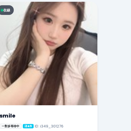
在線
smile
ID: i349_301276
一對多等待中
i349