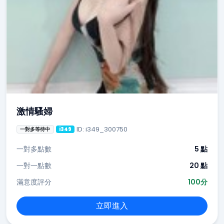
激情騷婦
ID: i349_300750
一對多等待中
i349
一對多點數
5 點
一對一點數
20 點
滿意度評分
100分
立即進入