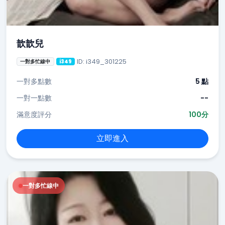
歆歆兒
ID: i349_301225
一對多忙線中
i349
一對多點數
5 點
一對一點數
--
滿意度評分
100分
立即進入
一對多忙線中