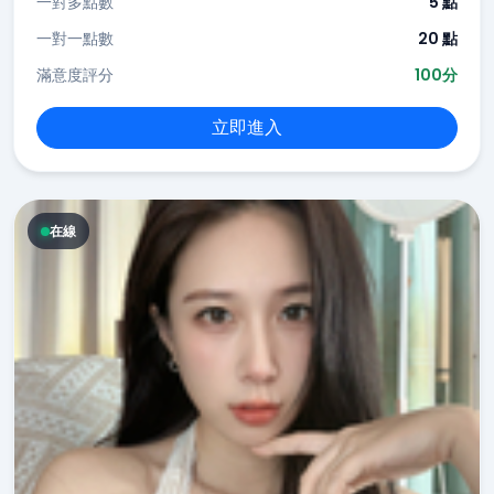
一對多點數
5 點
一對一點數
20 點
滿意度評分
100分
立即進入
在線