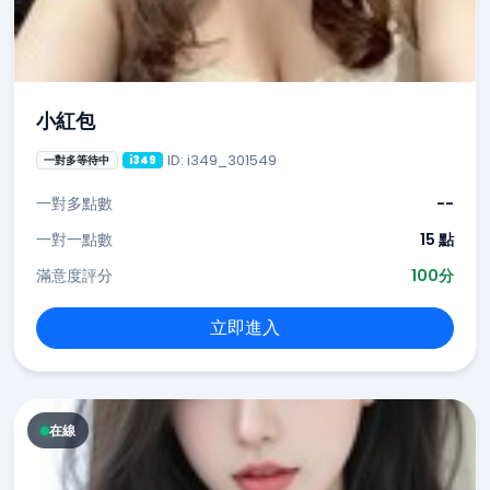
小紅包
ID: i349_301549
一對多等待中
i349
一對多點數
--
一對一點數
15 點
滿意度評分
100分
立即進入
在線