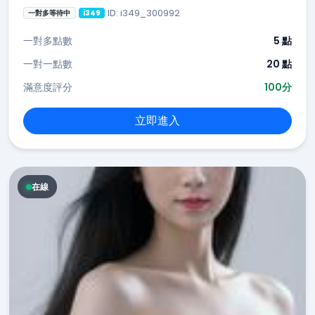
ID: i349_300992
一對多等待中
i349
一對多點數
5 點
一對一點數
20 點
滿意度評分
100分
立即進入
在線