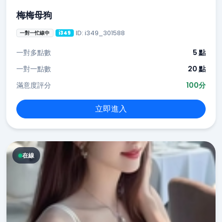
梅梅母狗
ID: i349_301588
一對一忙線中
i349
一對多點數
5 點
一對一點數
20 點
滿意度評分
100分
立即進入
在線