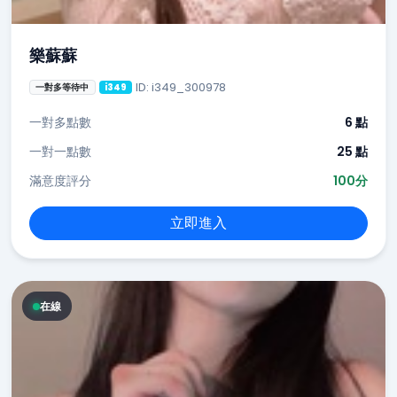
樂蘇蘇
ID: i349_300978
一對多等待中
i349
一對多點數
6 點
一對一點數
25 點
滿意度評分
100分
立即進入
在線