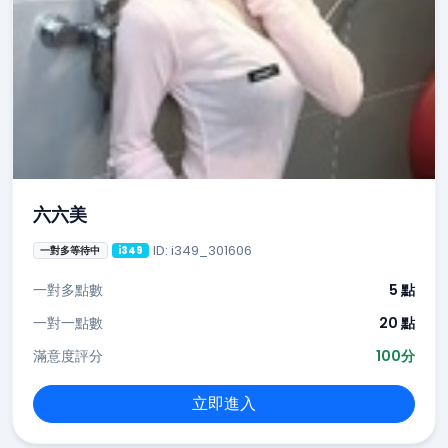
六六美
ID: i349_301606
一對多等待中
i349
一對多點數
5 點
一對一點數
20 點
滿意度評分
100分
立即進入