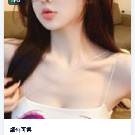
在線
緬甸可樂