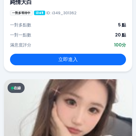
純情大白
ID: i349_301362
一對多等待中
i349
一對多點數
5 點
一對一點數
20 點
滿意度評分
100分
立即進入
在線