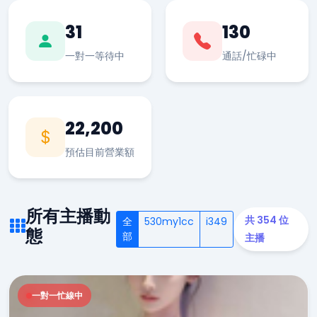
31
130
一對一等待中
通話/忙碌中
22,200
預估目前營業額
所有主播動
共 354 位
全
530my1cc
i349
態
部
主播
一對一忙線中