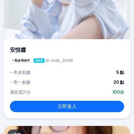
安悅醬
ID: i349_301116
一對多等待中
i349
一對多點數
5 點
一對一點數
20 點
滿意度評分
100分
立即進入